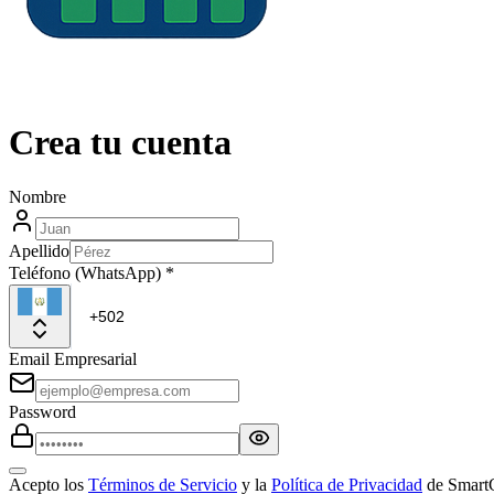
Crea tu cuenta
Nombre
Apellido
Teléfono (WhatsApp)
*
Email Empresarial
Password
Acepto los
Términos de Servicio
y la
Política de Privacidad
de Smart